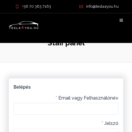
+36 70 383 7163
info@tesla4you.hu
Staff panel
Belépés
Email vagy Felhasználónév
Jelszó