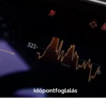
Időpontfoglalás